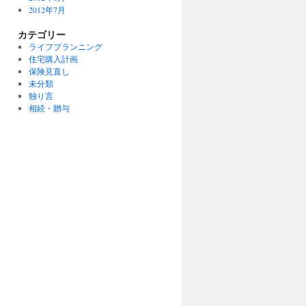
2012年7月
カテゴリー
ライフプランニング
住宅購入計画
保険見直し
未分類
独り言
相続・贈与